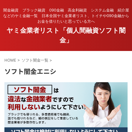
闇金融資 ブラック融資 090金融 高金利融資 システム金融 紹介屋
などのヤミ金融一覧 日本全国ヤミ金業者リスト、トイチや090金融から
お金を借りたいと思っている方へ
ヤミ金業者リスト「個人間融資ソフト闇
金」
HOME
>
ソフト闇金一覧
>
ソフト闇金エニシ