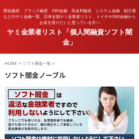
闇金融資 ブラック融資 090金融 高金利融資 システム金融 紹介屋
などのヤミ金融一覧 日本全国ヤミ金業者リスト、トイチや090金融から
お金を借りたいと思っている方へ
ヤミ金業者リスト「個人間融資ソフト闇
金」
HOME
>
ソフト闇金一覧
>
ソフト闇金ノーブル