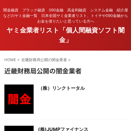
闇金融資 ブラック融資 090金融 高金利融資 システム金融 紹介屋
などのヤミ金融一覧 日本全国ヤミ金業者リスト、トイチや090金融から
お金を借りたいと思っている方へ
ヤミ金業者リスト「個人間融資ソフト闇
金」
HOME
>
近畿財務局公開の闇金業者
>
近畿財務局公開の闇金業者
（株）リンクトータル
(株)JUMPファイナンス