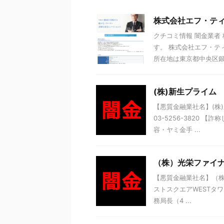
株式会社エフ・テ
クチコミ情報 闇金業者
す。 株式会社エフ・テ
所在地は東京都中央区銀座
(株)新生プライム
【悪質金融業社名】(株)
03-5256-3820 
容・ヤミ金手 ...
（株）光栄ファイ
【悪質金融業社名】（株
ストスクエアWESTタワー
務局長（4 ...