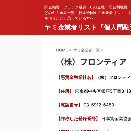
闇金融資 ブラック融資 090金融 高金利融資
どのヤミ金融一覧 日本全国ヤミ金業者リスト、ト
を借りたいと思っている方へ
ヤミ金業者リスト「個人間融
HOME
>
ヤミ金業者一覧
>
（株）フロンティア
【悪質金融業社名】
（株）フロンティ
【住所】
東京都中央区銀座5丁目3-13
【電話番号】
03-6912-6480
【詐称した登録番号】
日本貸金業協