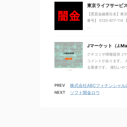
東京ライフサービス
【悪質金融業社名】東京ラ
番号】 0120-877-1
...
Jマーケット（J.M
クチコミや情報提供 J
コメントがあります。 
る業者です。 後払いやツケ
PREV
株式会社ABCフィナンシャル
NEXT
ソフト闇金ロウ