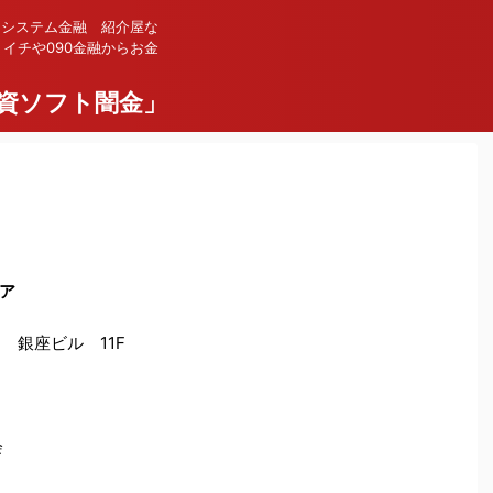
 システム金融 紹介屋な
イチや090金融からお金
資ソフト闇金」
ア
 銀座ビル 11F
会