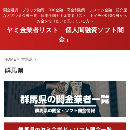
闇金融資 ブラック融資 090金融 高金利融資 システム金融 紹介屋
などのヤミ金融一覧 日本全国ヤミ金業者リスト、トイチや090金融から
お金を借りたいと思っている方へ
ヤミ金業者リスト「個人間融資ソフト闇
金」
HOME
>
群馬県
>
群馬県
群馬県のヤミ金業者・ソフト闇金一覧