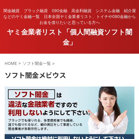
闇金融資 ブラック融資 090金融 高金利融資 システム金融 紹介屋
などのヤミ金融一覧 日本全国ヤミ金業者リスト、トイチや090金融から
お金を借りたいと思っている方へ
ヤミ金業者リスト「個人間融資ソフト闇
金」
HOME
>
ソフト闇金一覧
>
ソフト闇金メビウス