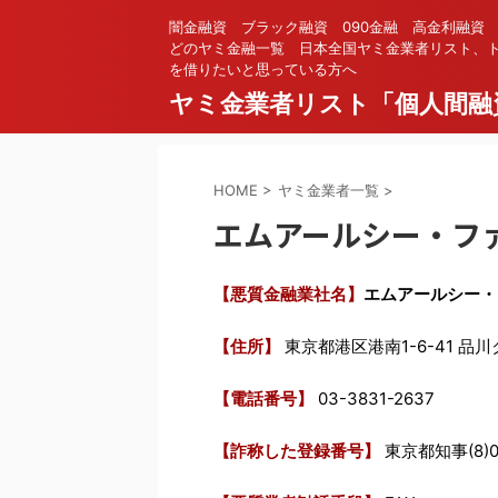
闇金融資 ブラック融資 090金融 高金利融資
どのヤミ金融一覧 日本全国ヤミ金業者リスト、ト
を借りたいと思っている方へ
ヤミ金業者リスト「個人間融
HOME
>
ヤミ金業者一覧
>
エムアールシー・ファ
【悪質金融業社名】
エムアールシー・
【住所】
東京都港区港南1-6-41 品
【電話番号】
03-3831-2637
【詐称した登録番号】
東京都知事(8)0