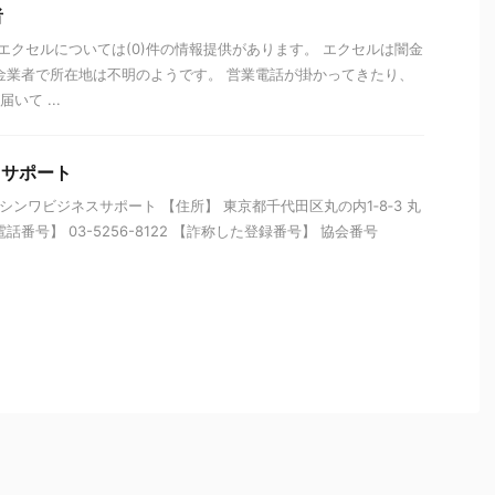
者
 エクセルについては(0)件の情報提供があります。 エクセルは闇金
金業者で所在地は不明のようです。 営業電話が掛かってきたり、
いて ...
スサポート
シンワビジネスサポート 【住所】 東京都千代田区丸の内1‐8‐3 丸
番号】 03-5256-8122 【詐称した登録番号】 協会番号