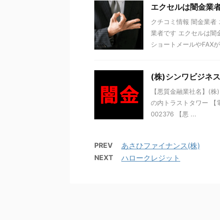
エクセルは闇金業
クチコミ情報 闇金業者
業者です エクセルは闇
ショートメールやFAXが届
(株)シンワビジネ
【悪質金融業社名】(株)
の内トラストタワー 【電話
002376 【悪 ...
PREV
あさひファイナンス(株)
NEXT
ハロークレジット