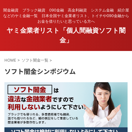
闇金融資 ブラック融資 090金融 高金利融資 システム金融 紹介屋
などのヤミ金融一覧 日本全国ヤミ金業者リスト、トイチや090金融から
お金を借りたいと思っている方へ
ヤミ金業者リスト「個人間融資ソフト闇
金」
HOME
>
ソフト闇金一覧
>
ソフト闇金シンポジウム