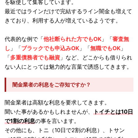
を駆使して集客しています。
最近ではラインだけで完結するライン闇金も増えて
きており、利用する人が増えているようです。
代表的な例で「
他社断られた方でもOK
」「
審査無
し
」「
ブラックでも申込みOK
」「
無職でもOK
」
「
多重債務者でも融資
」など、どこからも借りられ
ない人にとっては魅力的な言葉で誘惑してきます。
闇金業者の利息をご存知ですか？
闇金業者は高額な利息を要求してきます。
聞いた事があるかもしれませんが、
トイチとは10日
で1割の利息
の事を言います。
その他にも、トニ（10日で2割の利息）、トサン