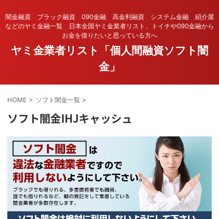
闇金融資 ブラック融資 090金融 高金利融資 システム金融 紹介屋
などのヤミ金融一覧 日本全国ヤミ金業者リスト、トイチや090金融から
お金を借りたいと思っている方へ
ヤミ金業者リスト「個人間融資ソフト闇
金」
HOME
>
ソフト闇金一覧
>
ソフト闇金IHJキャッシュ