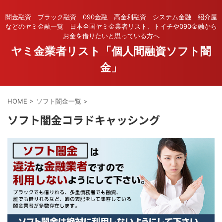
闇金融資 ブラック融資 090金融 高金利融資 システム金融 紹介屋
などのヤミ金融一覧 日本全国ヤミ金業者リスト、トイチや090金融から
お金を借りたいと思っている方へ
ヤミ金業者リスト「個人間融資ソフト闇
金」
HOME
>
ソフト闇金一覧
>
ソフト闇金コラドキャッシング