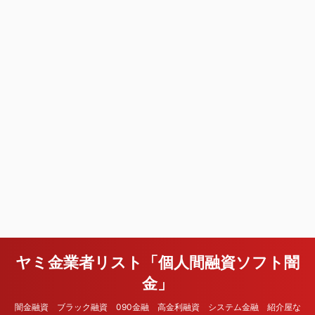
ヤミ金業者リスト「個人間融資ソフト闇
金」
闇金融資 ブラック融資 090金融 高金利融資 システム金融 紹介屋な