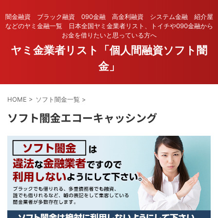
闇金融資 ブラック融資 090金融 高金利融資 システム金融 紹介屋
などのヤミ金融一覧 日本全国ヤミ金業者リスト、トイチや090金融から
お金を借りたいと思っている方へ
ヤミ金業者リスト「個人間融資ソフト闇
金」
HOME
>
ソフト闇金一覧
>
ソフト闇金エコーキャッシング