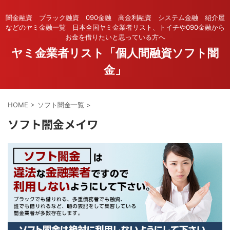
闇金融資 ブラック融資 090金融 高金利融資 システム金融 紹介屋
などのヤミ金融一覧 日本全国ヤミ金業者リスト、トイチや090金融から
お金を借りたいと思っている方へ
ヤミ金業者リスト「個人間融資ソフト闇
金」
HOME
>
ソフト闇金一覧
>
ソフト闇金メイワ