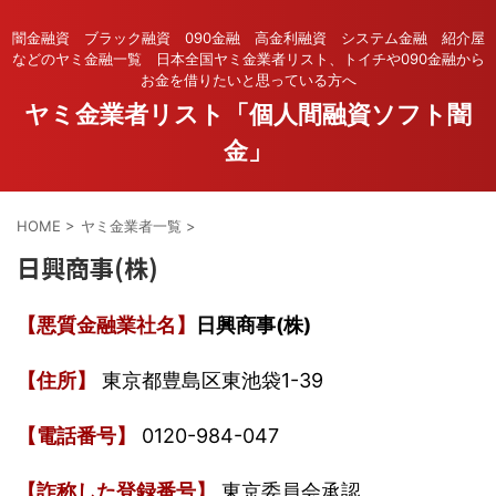
闇金融資 ブラック融資 090金融 高金利融資 システム金融 紹介屋
などのヤミ金融一覧 日本全国ヤミ金業者リスト、トイチや090金融から
お金を借りたいと思っている方へ
ヤミ金業者リスト「個人間融資ソフト闇
金」
HOME
>
ヤミ金業者一覧
>
日興商事(株)
【悪質金融業社名】
日興商事(株)
【住所】
東京都豊島区東池袋1-39
【電話番号】
0120-984-047
【詐称した登録番号】
東京委員会承認