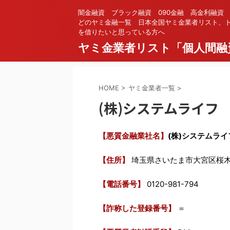
闇金融資 ブラック融資 090金融 高金利融資
どのヤミ金融一覧 日本全国ヤミ金業者リスト、ト
を借りたいと思っている方へ
ヤミ金業者リスト「個人間融
HOME
>
ヤミ金業者一覧
>
(株)システムライフ
【悪質金融業社名】
(株)システムライ
【住所】
埼玉県さいたま市大宮区桜木
【電話番号】
0120-981-794
【詐称した登録番号】
＝