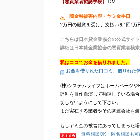
【悪質業者勧誘手段】
DM
闇金融被害内容・ヤミ金手口
2万円の融資を受け、支払いを1回1
こちらは日本貸金業協会の公式サイト
詳細は日本貸金業協会の悪質業者検索
私はココでお金を借りれました。
お金を借りれた口コミ、借りれた
(株)システムライフはホームページや
評判を自作自演して勧誘している場合
切しないようにして下さい。
また実在する業者やその関連会社を装
もしヤミ金の被害にあってしまった場
無料相談OK 匿名相談も可