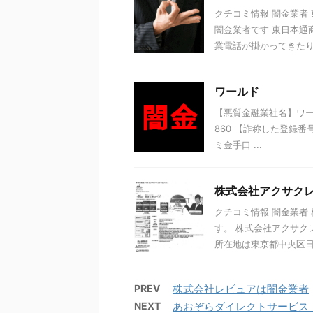
クチコミ情報 闇金業者
闇金業者です 東日本通
業電話が掛かってきたり、
ワールド
【悪質金融業社名】ワールド
860 【詐称した登録番
ミ金手口 ...
株式会社アクサク
クチコミ情報 闇金業者
す。 株式会社アクサク
所在地は東京都中央区日本
PREV
株式会社レビュアは闇金業者
NEXT
あおぞらダイレクトサービス