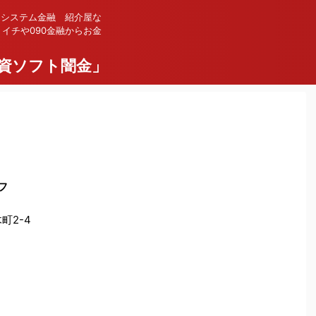
 システム金融 紹介屋な
イチや090金融からお金
資ソフト闇金」
フ
町2-4