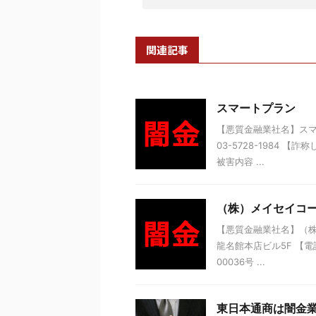
関連記事
スマートプラン
【悪質金融業社名】スマー
03-5728-1984 
被害内容 ...
（株）メイセイコ
【悪質金融業社名】（株
龍名館本店ビル5F 【電話
00036号 ...
東日本通商は闇金