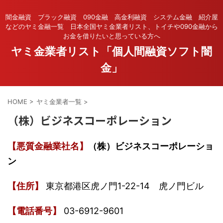
闇金融資 ブラック融資 090金融 高金利融資 システム金融 紹介屋
などのヤミ金融一覧 日本全国ヤミ金業者リスト、トイチや090金融から
お金を借りたいと思っている方へ
ヤミ金業者リスト「個人間融資ソフト闇
金」
HOME
>
ヤミ金業者一覧
>
（株）ビジネスコーポレーション
【悪質金融業社名】
（株）ビジネスコーポレーショ
ン
【住所】
東京都港区虎ノ門1-22-14 虎ノ門ビル
【電話番号】
03-6912-9601