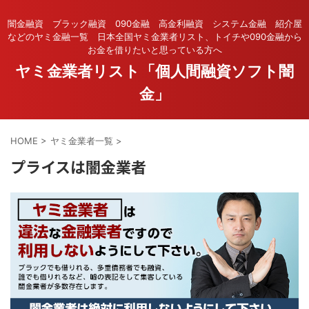
闇金融資 ブラック融資 090金融 高金利融資 システム金融 紹介屋
などのヤミ金融一覧 日本全国ヤミ金業者リスト、トイチや090金融から
お金を借りたいと思っている方へ
ヤミ金業者リスト「個人間融資ソフト闇
金」
HOME
>
ヤミ金業者一覧
>
プライスは闇金業者