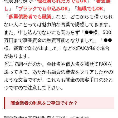
代表的な例で「
他社断られた方でもOK
」「
審査無
し
」「
ブラックでも申込みOK
」「
無職でもOK
」
「
多重債務者でも融資
」など、どこからも借りられ
ない人にとっては魅力的な言葉で誘惑してきます。
また、申し込んでないにも関わらず「●●様、500
万円まで事業資金の融資可能となりました」「●●
様、審査でOKが出ました」などのFAXが届く場合
があります。
どこで調べたのか、会社名や個人名を載せてFAXを
送ってきて、あたかも融資の審査をクリアしたかの
ような文言ですが、これらも闇金の集客手口のひと
つですので注意して下さい。
闇金業者の利息をご存知ですか？