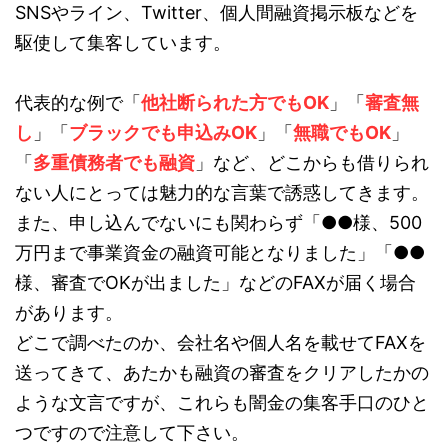
SNSやライン、Twitter、個人間融資掲示板などを
駆使して集客しています。
代表的な例で「
他社断られた方でもOK
」「
審査無
し
」「
ブラックでも申込みOK
」「
無職でもOK
」
「
多重債務者でも融資
」など、どこからも借りられ
ない人にとっては魅力的な言葉で誘惑してきます。
また、申し込んでないにも関わらず「●●様、500
万円まで事業資金の融資可能となりました」「●●
様、審査でOKが出ました」などのFAXが届く場合
があります。
どこで調べたのか、会社名や個人名を載せてFAXを
送ってきて、あたかも融資の審査をクリアしたかの
ような文言ですが、これらも闇金の集客手口のひと
つですので注意して下さい。