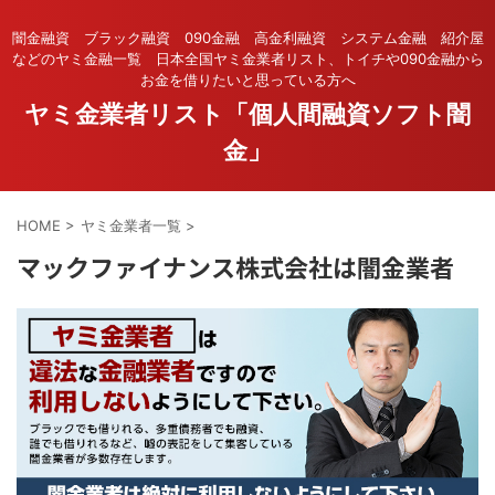
闇金融資 ブラック融資 090金融 高金利融資 システム金融 紹介屋
などのヤミ金融一覧 日本全国ヤミ金業者リスト、トイチや090金融から
お金を借りたいと思っている方へ
ヤミ金業者リスト「個人間融資ソフト闇
金」
HOME
>
ヤミ金業者一覧
>
マックファイナンス株式会社は闇金業者