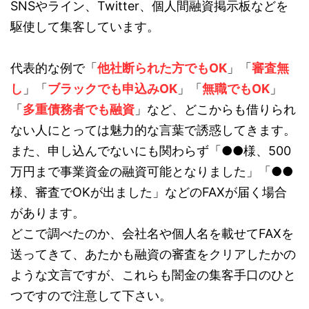
SNSやライン、Twitter、個人間融資掲示板などを
駆使して集客しています。
代表的な例で「
他社断られた方でもOK
」「
審査無
し
」「
ブラックでも申込みOK
」「
無職でもOK
」
「
多重債務者でも融資
」など、どこからも借りられ
ない人にとっては魅力的な言葉で誘惑してきます。
また、申し込んでないにも関わらず「●●様、500
万円まで事業資金の融資可能となりました」「●●
様、審査でOKが出ました」などのFAXが届く場合
があります。
どこで調べたのか、会社名や個人名を載せてFAXを
送ってきて、あたかも融資の審査をクリアしたかの
ような文言ですが、これらも闇金の集客手口のひと
つですので注意して下さい。