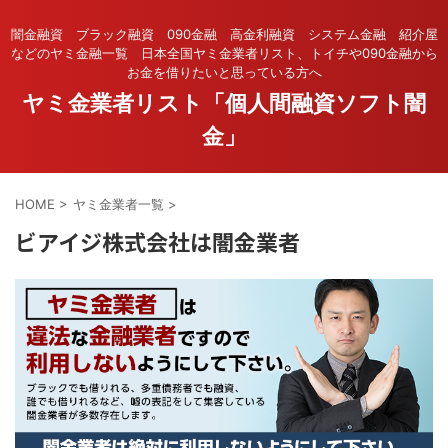
闇金融資 ブラック融資 090金融 高金利融資 システム金融 紹介屋
などのヤミ金融一覧 日本全国ヤミ金業者リスト、トイチや090金融から
お金を借りたいと思っている方へ
ヤミ金業者リスト「個人間融資ソフト闇
金」
HOME
>
ヤミ金業者一覧
>
ビアイジ株式会社は闇金業者