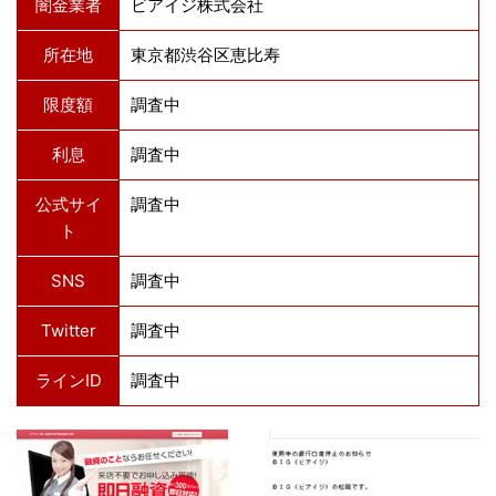
闇金業者
ビアイジ株式会社
所在地
東京都渋谷区恵比寿
限度額
調査中
利息
調査中
公式サイ
調査中
ト
SNS
調査中
Twitter
調査中
ラインID
調査中