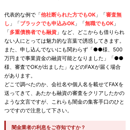
代表的な例で「
他社断られた方でもOK
」「
審査無
し
」「
ブラックでも申込みOK
」「
無職でもOK
」
「
多重債務者でも融資
」など、どこからも借りられ
ない人にとっては魅力的な言葉で誘惑してきます。
また、申し込んでないにも関わらず「●●様、500
万円まで事業資金の融資可能となりました」「●●
様、審査でOKが出ました」などのFAXが届く場合
があります。
どこで調べたのか、会社名や個人名を載せてFAXを
送ってきて、あたかも融資の審査をクリアしたかの
ような文言ですが、これらも闇金の集客手口のひと
つですので注意して下さい。
闇金業者の利息をご存知ですか？