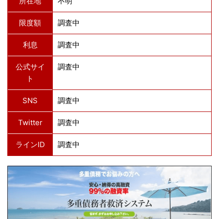
所在地
不明
限度額
調査中
利息
調査中
公式サイ
調査中
ト
SNS
調査中
Twitter
調査中
ラインID
調査中