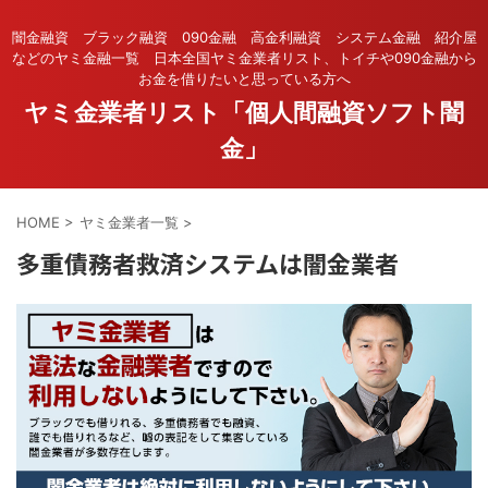
闇金融資 ブラック融資 090金融 高金利融資 システム金融 紹介屋
などのヤミ金融一覧 日本全国ヤミ金業者リスト、トイチや090金融から
お金を借りたいと思っている方へ
ヤミ金業者リスト「個人間融資ソフト闇
金」
HOME
>
ヤミ金業者一覧
>
多重債務者救済システムは闇金業者