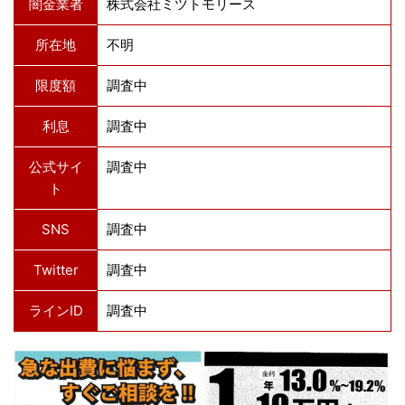
闇金業者
株式会社ミツトモリース
所在地
不明
限度額
調査中
利息
調査中
公式サイ
調査中
ト
SNS
調査中
Twitter
調査中
ラインID
調査中