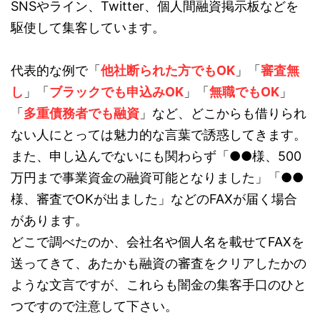
SNSやライン、Twitter、個人間融資掲示板などを
駆使して集客しています。
代表的な例で「
他社断られた方でもOK
」「
審査無
し
」「
ブラックでも申込みOK
」「
無職でもOK
」
「
多重債務者でも融資
」など、どこからも借りられ
ない人にとっては魅力的な言葉で誘惑してきます。
また、申し込んでないにも関わらず「●●様、500
万円まで事業資金の融資可能となりました」「●●
様、審査でOKが出ました」などのFAXが届く場合
があります。
どこで調べたのか、会社名や個人名を載せてFAXを
送ってきて、あたかも融資の審査をクリアしたかの
ような文言ですが、これらも闇金の集客手口のひと
つですので注意して下さい。