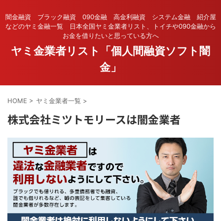
闇金融資 ブラック融資 090金融 高金利融資 システム金融 紹介屋
などのヤミ金融一覧 日本全国ヤミ金業者リスト、トイチや090金融から
お金を借りたいと思っている方へ
ヤミ金業者リスト「個人間融資ソフト闇
金」
HOME
>
ヤミ金業者一覧
>
株式会社ミツトモリースは闇金業者