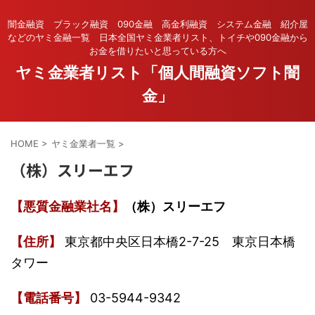
闇金融資 ブラック融資 090金融 高金利融資 システム金融 紹介屋
などのヤミ金融一覧 日本全国ヤミ金業者リスト、トイチや090金融から
お金を借りたいと思っている方へ
ヤミ金業者リスト「個人間融資ソフト闇
金」
HOME
>
ヤミ金業者一覧
>
（株）スリーエフ
【悪質金融業社名】
（株）スリーエフ
【住所】
東京都中央区日本橋2-7-25 東京日本橋
タワー
【電話番号】
03-5944-9342