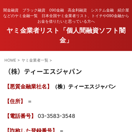
闇金融資 ブラック融資 090金融 高金利融資 システム金融 紹介屋
などのヤミ金融一覧 日本全国ヤミ金業者リスト、トイチや090金融から
お金を借りたいと思っている方へ
ヤミ金業者リスト「個人間融資ソフト闇
金」
HOME
>
ヤミ金業者一覧
>
（株）ティーエスジャパン
【悪質金融業社名】
（株）ティーエスジャパン
【住所】
＝
【電話番号】
03-3583-3548
【詐称した登録番号】
＝