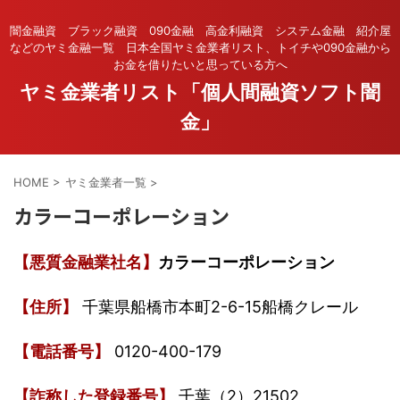
闇金融資 ブラック融資 090金融 高金利融資 システム金融 紹介屋
などのヤミ金融一覧 日本全国ヤミ金業者リスト、トイチや090金融から
お金を借りたいと思っている方へ
ヤミ金業者リスト「個人間融資ソフト闇
金」
HOME
>
ヤミ金業者一覧
>
カラーコーポレーション
【悪質金融業社名】
カラーコーポレーション
【住所】
千葉県船橋市本町2-6-15船橋クレール
【電話番号】
0120-400-179
【詐称した登録番号】
千葉（2）21502