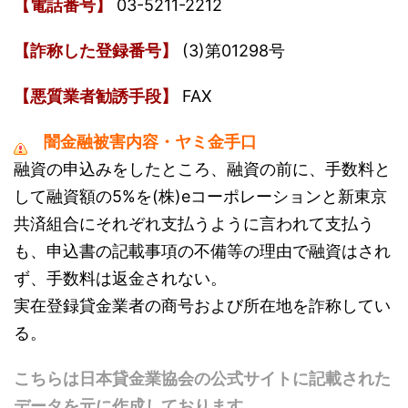
【電話番号】
03-5211-2212
【詐称した登録番号】
(3)第01298号
【悪質業者勧誘手段】
FAX
闇金融被害内容・ヤミ金手口
融資の申込みをしたところ、融資の前に、手数料と
して融資額の5%を(株)eコーポレーションと新東京
共済組合にそれぞれ支払うように言われて支払う
も、申込書の記載事項の不備等の理由で融資はされ
ず、手数料は返金されない。
実在登録貸金業者の商号および所在地を詐称してい
る。
こちらは日本貸金業協会の公式サイトに記載された
データを元に作成しております。