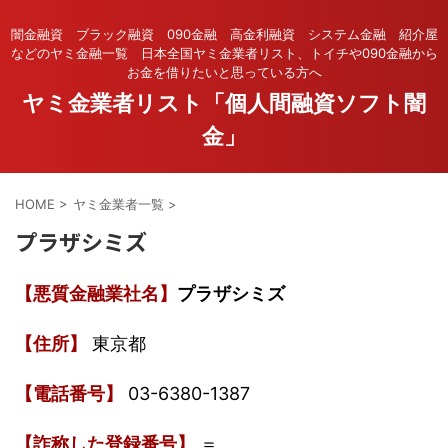
闇金融資 ブラック融資 090金融 高金利融資 システム金融 紹介屋
などのヤミ金融一覧 日本全国ヤミ金業者リスト、トイチや090金融から
お金を借りたいと思っている方へ
ヤミ金業者リスト「個人間融資ソフト闇
金」
HOME
>
ヤミ金業者一覧
>
プラザシミズ
【悪質金融業社名】
プラザシミズ
【住所】
東京都
【電話番号】
03-6380-1387
【詐称した登録番号】
＝