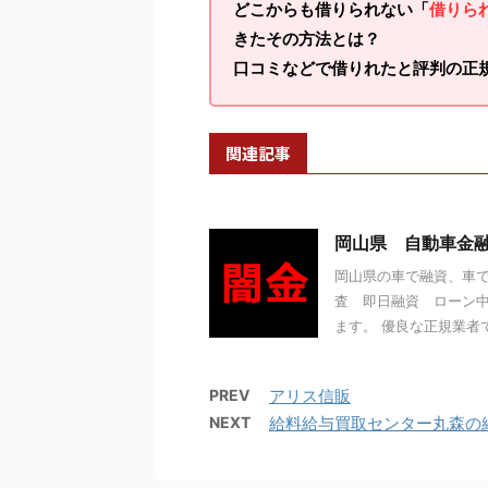
どこからも借りられない「
借りら
きたその方法とは？
口コミなどで借りれたと評判の正
関連記事
岡山県 自動車金
岡山県の車で融資、車で
査 即日融資 ローン中
ます。 優良な正規業者で
PREV
アリス信販
NEXT
給料給与買取センター丸森の