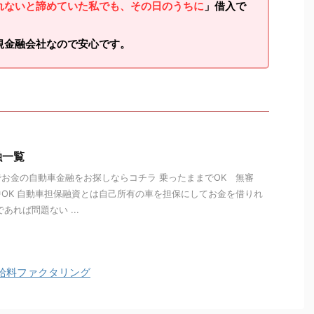
れないと諦めていた私でも、その日のうちに
」借入で
規金融会社なので安心です。
融一覧
お金の自動車金融をお探しならコチラ 乗ったままでOK 無審
OK 自動車担保融資とは自己所有の車を担保にしてお金を借りれ
あれば問題ない ...
給料ファクタリング