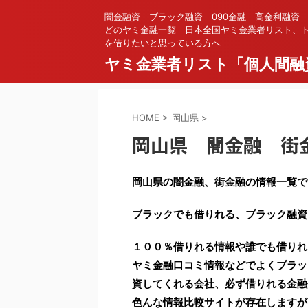
闇金融資 ブラック融資 090金融 高金利融資
どのヤミ金融一覧 日本全国ヤミ金業者リスト、ト
を借りたいと思っている方へ
ヤミ金業者リスト「個人間融
HOME
>
岡山県
>
岡山県 闇金融 街
岡山県の闇金融、街金融の情報一覧で
ブラックでも借りれる、ブラック融資
１００％借りれる情報や誰でも借りれ
ヤミ金融口コミ情報などでよくブラッ
資してくれる会社、必ず借りれる金融
色んな情報比較サイトが存在しますが